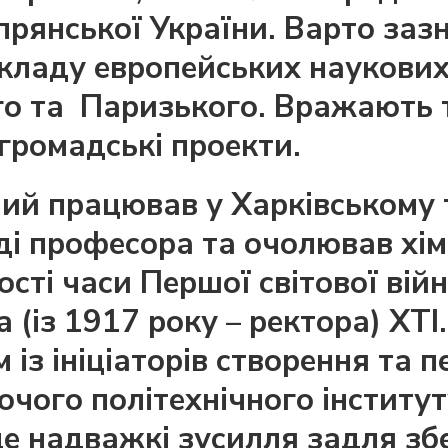
прянської України. Варто зазн
кладу европейських наукових 
ого та Паризького. Вражають
 громадські проекти.
ний працював у Харківському
аді професора та очолював хім
ості часи Першої світової вій
(із 1917 року – ректора) ХТІ. 
 із ініціаторів створення та
очого політехнічного інститут
 це надважкі зусилля задля з