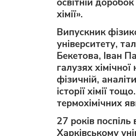
освітній доробок
хімії».
Випускник фізик
університету, т
Бекетова, Іван П
галузях хімічної 
фізичній, аналіти
історії хімії то
термохімічних я
27 років поспіль
Харківському уні