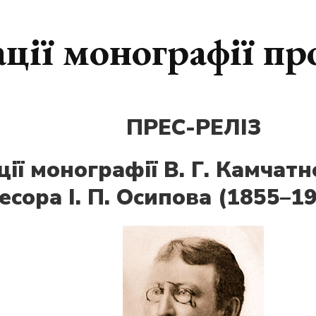
ції монографії пр
ПРЕС-РЕЛІЗ
ії монографії В. Г. Камчатн
ора І. П. Осипова (1855–1918