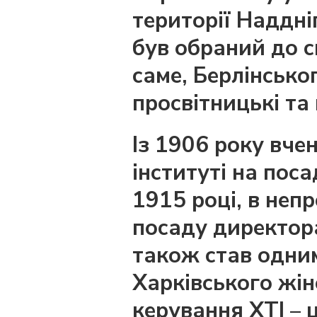
території Наддні
був обраний до с
саме, Берлінськ
просвітницькі та
Із 1906 року вче
інституті на пос
1915 році, в непр
посаду директора 
також став одним
Харківського жін
керування ХТІ –