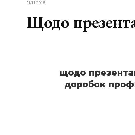
01/11/2018
Щодо презента
щодо презентац
доробок профес