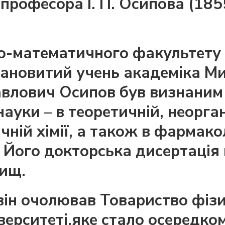
 професора І. П. Осипова (1855
о-математичного факультету 
алановитий учень академіка 
авлович Осипов був визнаним
науки – в теоретичній, неорган
чній хімії, а також в фармаколо
що. Його докторська дисертаці
вищ.
 він очолював Товариство фіз
верситеті,яке стало осередком