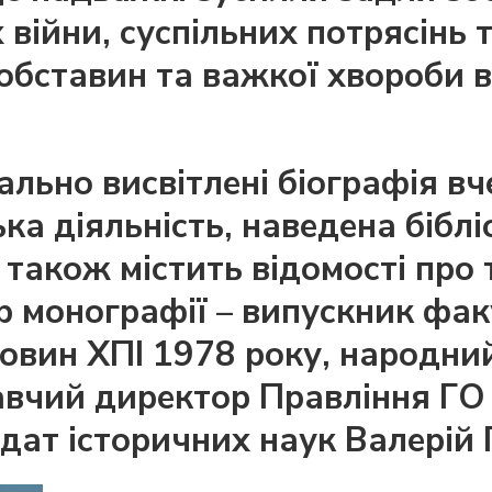
 війни, суспільних потрясінь 
 обставин та важкої хвороби 
ально висвітлені біографія вч
ька діяльність, наведена бібл
також містить відомості про 
 монографії – випускник фак
овин ХПІ 1978 року, народни
авчий директор Правління ГО 
дат історичних наук Валерій