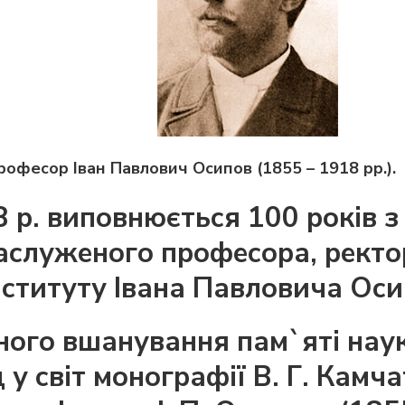
рофесор Іван Павлович Осипов (1855 – 1918 рр.)
.
 р. виповнюється 100 років з
заслуженого професора, ректо
нституту Івана Павловича Оси
ного вшанування пам`яті наук
 у світ монографії В. Г. Камч