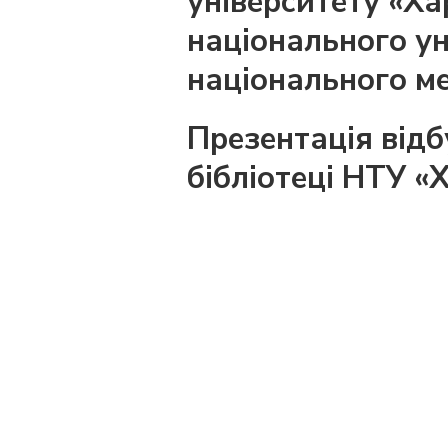
університету «Ха
національного уні
національного ме
Презентація відб
бібліотеці НТУ «Х