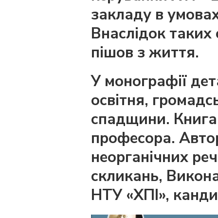
закладу в умовах
Внаслідок таких
пішов з життя.
У монографії дет
освітня, громадс
спадщини. Книга 
професора. Автор
неорганічних реч
скликань, Викон
НТУ «ХПІ», канди