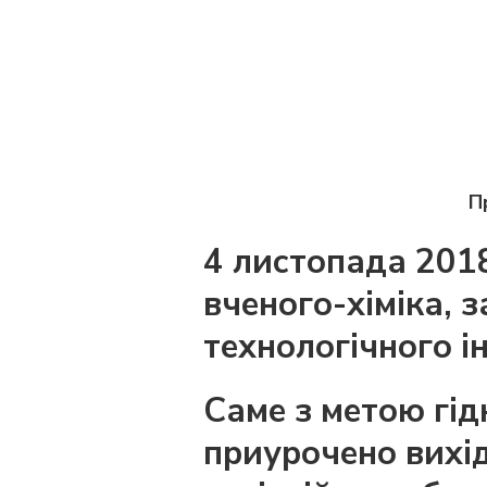
П
4 листопада 2018
вченого-хіміка, 
технологічного і
Саме з метою гід
приурочено вихід