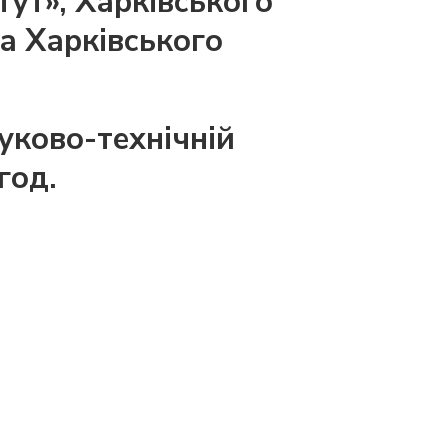
тут», Харківського
та Харківського
уково-технічній
год.