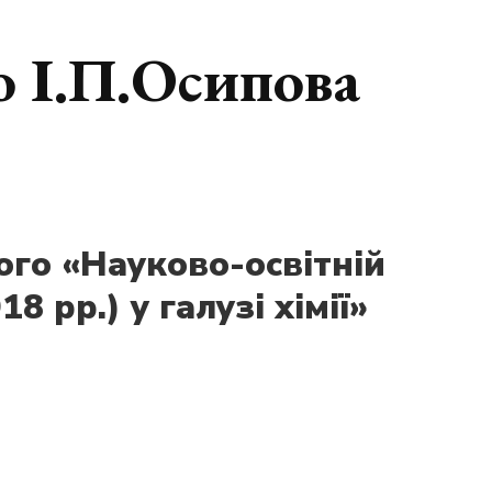
о І.П.Осипова
ого «Науково-освітній
 рр.) у галузі хімії»