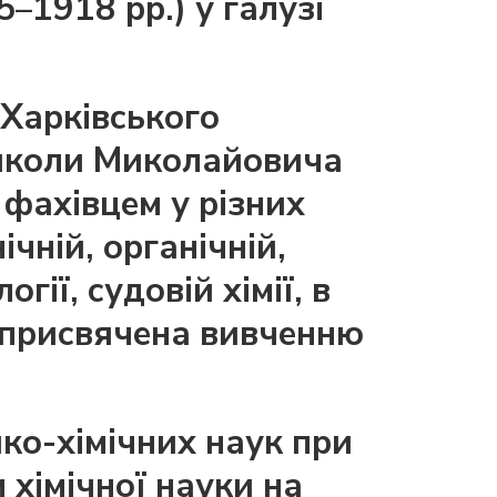
–1918 рр.) у галузі
Харківського
Миколи Миколайовича
 фахівцем у різних
ічній, органічній,
гії, судовій хімії, в
я присвячена вивченню
ико-хімічних наук при
 хімічної науки на