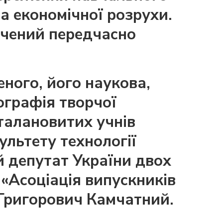
та економічної розрухи.
вчений передчасно
еного, його наукова,
іографія творчої
талановитих учнів
ультету технології
й депутат України двох
«Асоціація випускників
 Григорович Камчатний.