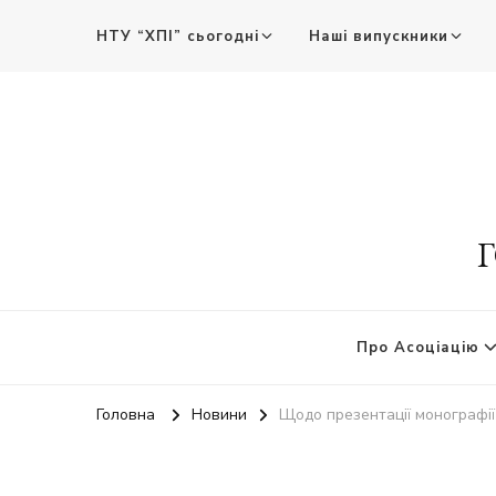
НТУ “ХПІ” сьогодні
Наші випускники
Г
Про Асоціацію
Головна
Новини
Щодо презентації монографії