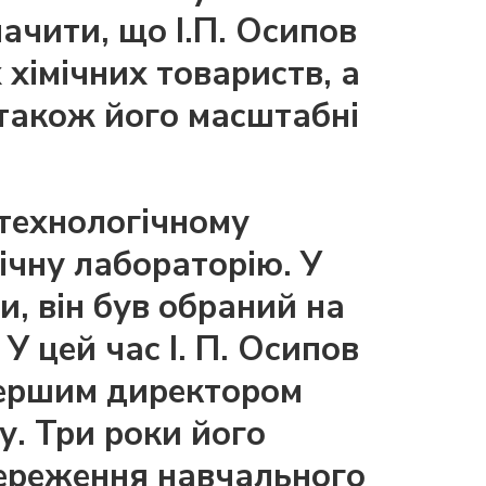
ачити, що І.П. Осипов
хімічних товариств, а
 також його масштабні
 технологічному
ічну лабораторію. У
ни, він був обраний на
У цей час І. П. Осипов
 першим директором
у. Три роки його
береження навчального