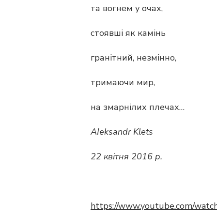
та вогнем у очах,
стоявші як камінь
гранітний, незмінно,
тримаючи мир,
на змарнілих плечах…
АІеksandr Klets
22 квітня 2016 р.
https://www.youtube.com/watc