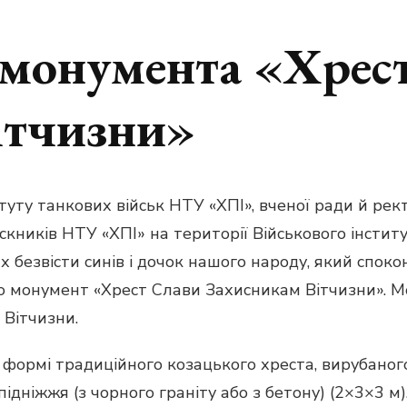
монумента «Хрес
ітчизни»
итуту танкових військ НТУ «ХПІ», вченої ради й рект
скників НТУ «ХПІ» на території Військового інститу
 безвісти синів і дочок нашого народу, який споко
о монумент «Хрест Слави Захисникам Вітчизни». Мон
 Вітчизни.
ормі традиційного козацького хреста, вирубаного з
підніжжя (з чорного граніту або з бетону) (2×3×3 м