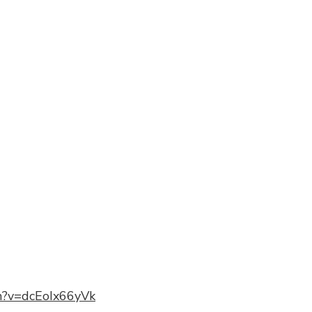
h?v=dcEoIx66yVk