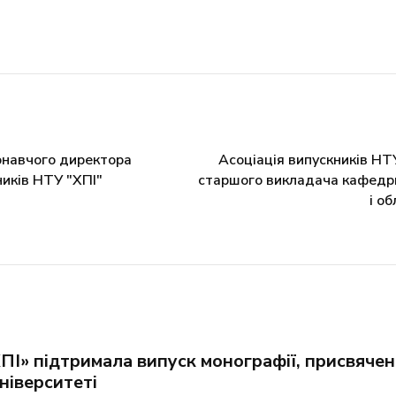
онавчого директора
Асоціація випускників НТ
ників НТУ "ХПІ"
старшого викладача кафедр
і о
ПІ» підтримала випуск монографії, присвячено
університеті