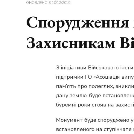
ОНОВЛЕНО В
10/12/2019
Спорудження 
Захисникам В
З ініціативи Військового інст
підтримки ГО «Асоціація випу
пам’ять про полеглих, зниклих
дану землю, буде встановлен
буремні роки стояв на захисті
Монумент буде споруджено у ф
встановленого на ступінчате 