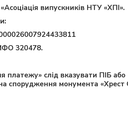
 «Асоціація випускників НТУ «ХПI».
и:
000026007924433811
МФО 320478.
я платежу» слід вказувати ПІБ або
 на спорудження монумента «Хрест 