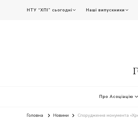
НТУ “ХПІ” сьогодні
Наші випускники
Г
Про Асоціацію
Головна
Новини
Спорудження монумента «Хре