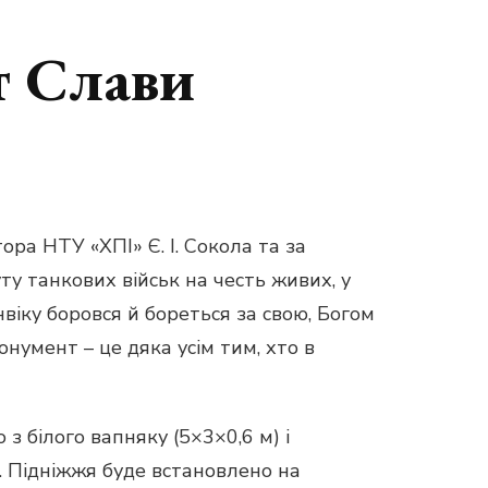
т Слави
ора НТУ «ХПІ» Є. І. Сокола та за
ту танкових військ на честь живих, у
нвіку боровся й бореться за свою, Богом
умент – це дяка усім тим, хто в
 білого вапняку (5×3×0,6 м) і
). Підніжжя буде встановлено на