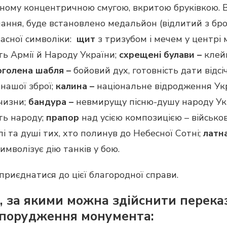
ному концентричною смугою, вкритою бруківкою. В 
нання, буде встановлено медальйон (відлитий з бро
часної символіки:
щ
ит
з тризубом і мечем у центрі
ть Армії й Народу України;
схрещені булави –
клей
оголена шабля –
бойовий дух, готовність дати відсі
 нашої зброї;
калина –
національне відродження Укра
тчизни;
бандура –
невмирущу пісню-душу народу Ук
ть народу;
прапор
над усією композицією – військов
і та душі тих, хто полинув до Небесної Сотні;
латн
имволізує дію танків у бою.
риєднатися до цієї благородної справи.
и, за якими можна здійснити перек
 спорудження монумента: