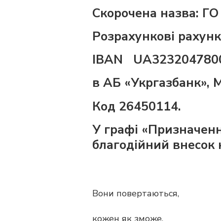
Скорочена назва: ГО
Розрахункові рахунк
IBAN UA323204780
в АБ «Укргазбанк», 
Код 26450114.
У графі «Призначенн
благодійний внесок
Вони повертаються,
кожен як зможе,