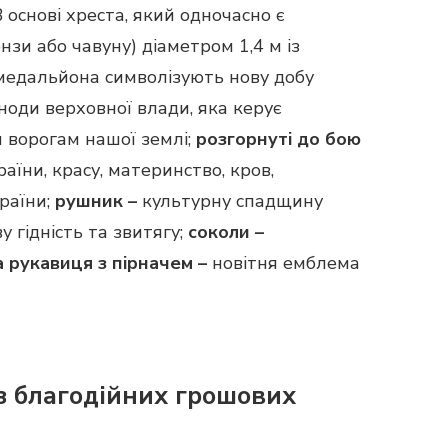
основі хреста, який одночасно є
нзи або чавуну) діаметром 1,4 м із
 медальйона символізують нову добу
ноди верховної влади, яка керує
ч ворогам нашої землі;
розгорнуті до бою
їни, красу, материнство, кров,
раїни;
рушник –
культурну спадщину
у гідність та звитягу;
соколи –
а рукавиця з пірначем –
новітня емблема
аз благодійних грошових