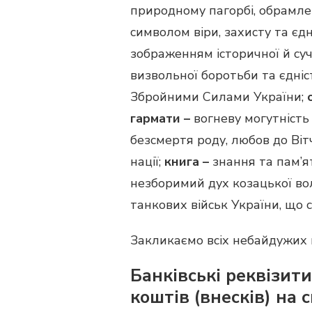
природному пагорбі, обрамле
символом віри, захисту та єд
зображенням історичної й су
визвольної боротьби та єдніс
Збройними Силами України;
гармати –
вогневу могутність
безсмертя роду, любов до Ві
нації;
книга –
знання та пам’я
незборимий дух козацької вол
танкових військ України, що с
Закликаємо всіх небайдужих п
Банківські реквізит
коштів (внесків) на