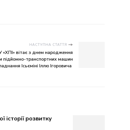
НАСТУПНА СТАТТЯ
У «ХПІ» вітає з днем народження
и підйомно-транспортних машин
бладнання Ісьєміні Іллю Ігоровича
ї історії розвитку